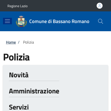
Salta al contenuto principale
Skip to footer content
Regione Lazio
Comune di Bassano Romano
Briciole di pane
Home
/
Polizia
Polizia
Novità
Amministrazione
Servizi