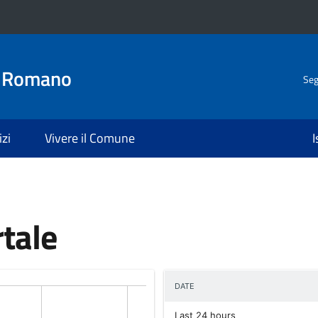
o Romano
Seg
izi
Vivere il Comune
I
rtale