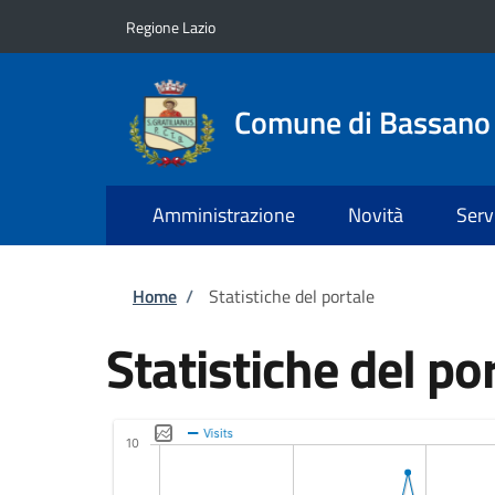
Salta al contenuto principale
Skip to footer content
Regione Lazio
Comune di Bassan
Amministrazione
Novità
Serv
Briciole di pane
Home
/
Statistiche del portale
Statistiche del po