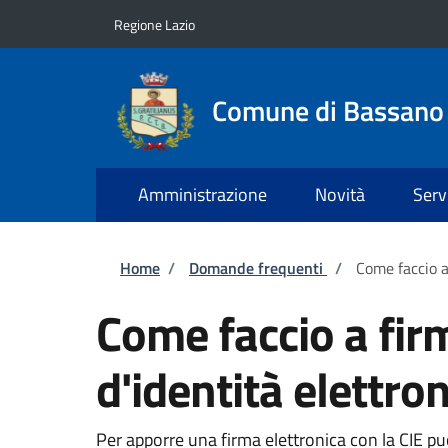
Salta al contenuto principale
Skip to footer content
Regione Lazio
Comune di Bassan
Amministrazione
Novità
Serv
Briciole di pane
Home
/
Domande frequenti
/
Come faccio a
Come faccio a fir
d'identità elettron
Per apporre una firma elettronica con la CIE puoi