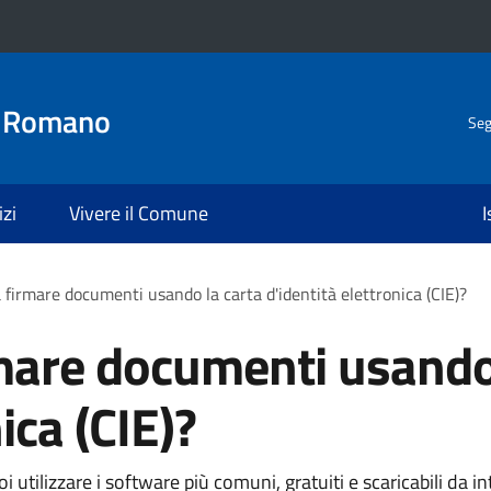
o Romano
Seg
izi
Vivere il Comune
I
 firmare documenti usando la carta d'identità elettronica (CIE)?
mare documenti usando
ica (CIE)?
 utilizzare i software più comuni, gratuiti e scaricabili da in