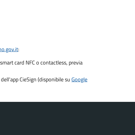
o.gov.it
:
 smart card NFC o contactless, previa
dell’app CieSign (disponibile su
Google