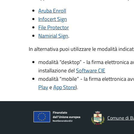
Aruba Enroll
Infocert Sign
File Protector
Namirial Sign
.
In alternativa puoi utilizzare le modalità indica
modalità “desktop” - la firma elettronica 
installazione del
Software CIE
modalità “mobile” - la firma elettronica a
Play
e
App Store
).
Comune di B