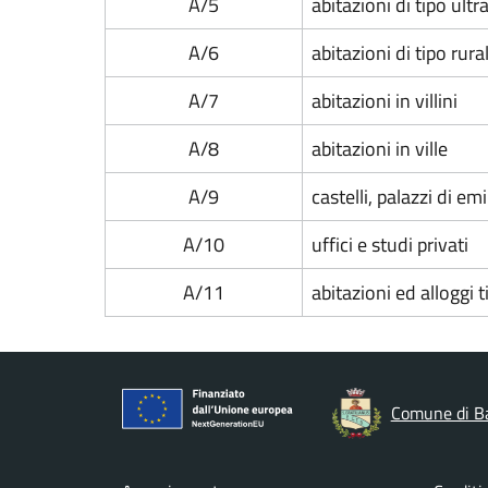
A/5
abitazioni di tipo ult
A/6
abitazioni di tipo rura
A/7
abitazioni in villini
A/8
abitazioni in ville
A/9
castelli, palazzi di emi
A/10
uffici e studi privati
A/11
abitazioni ed alloggi t
Comune di B