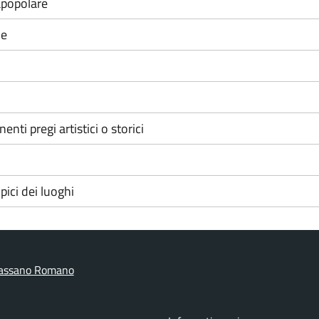
rapopolare
le
nenti pregi artistici o storici
ipici dei luoghi
assano Romano