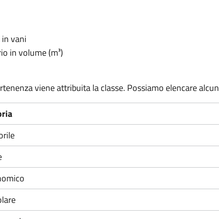
 in vani
rio in volume (m³)
artenenza viene attribuita la classe. Possiamo elencare alcuni
oria
orile
e
onomico
olare