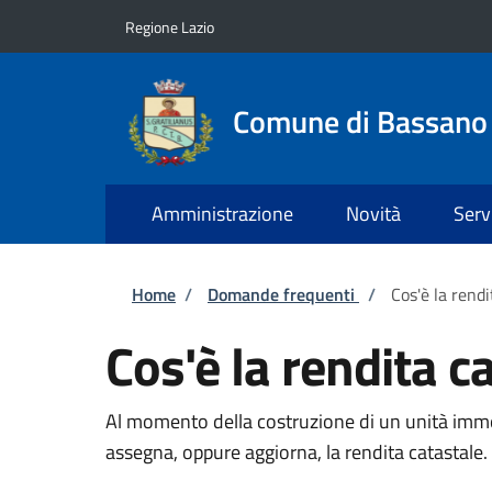
Salta al contenuto principale
Skip to footer content
Regione Lazio
Comune di Bassan
Amministrazione
Novità
Serv
Briciole di pane
Home
/
Domande frequenti
/
Cos'è la rend
Cos'è la rendita c
Al momento della costruzione di un unità immob
assegna, oppure aggiorna, la rendita catastale.