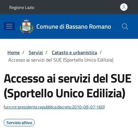
Salta al contenuto principale
Skip to footer content
Regione Lazio
Comune di Bassano Romano
Briciole di pane
Home
/
Servizi
/
Catasto e urbanistica
/
Accesso ai servizi del SUE (Sportello Unico Edilizia)
Accesso ai servizi del SUE
(Sportello Unico Edilizia)
(
urn:nir:presidente.repubblica:decreto:2010-09-07;160
)
Servizio attivo