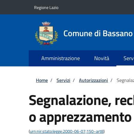
Salta al contenuto principale
Skip to footer content
Regione Lazio
Comune di Bassan
Amministrazione
Novità
Serv
Briciole di pane
Home
/
Servizi
/
Autorizzazioni
/
Segnala
Segnalazione, re
o apprezzamento
(
urn:nir:stato:legge:2000-06-07;150~art8
)