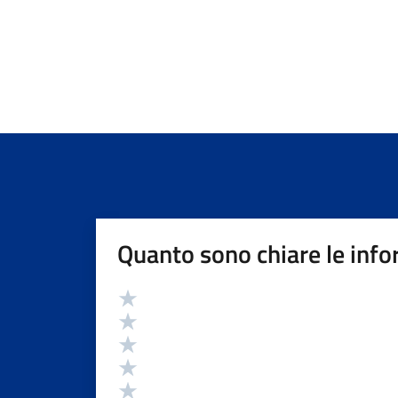
Quanto sono chiare le info
Valutazione
Valuta 5 stelle su 5
Valuta 4 stelle su 5
Valuta 3 stelle su 5
Valuta 2 stelle su 5
Valuta 1 stelle su 5