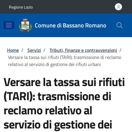
Salta al contenuto principale
Skip to footer content
Regione Lazio
Comune di Bassano Romano
Briciole di pane
Home
/
Servizi
/
Tributi, finanze e contravvenzioni
/
Versare la tassa sui rifiuti (TARI): trasmissione di reclamo
relativo al servizio di gestione dei rifiuti urbani
Versare la tassa sui rifiuti
(TARI): trasmissione di
reclamo relativo al
servizio di gestione dei